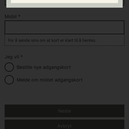
Mobil
*
For å sende sms om at kort er klart til å hentes.
Jeg vil
*
Bestille nye adgangskort
Melde om mistet adgangskort
Neste
Avbryt